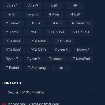
Core i7
Core i9
Dell
HP
Intel
Lenovo
M. Asus
M. Dell
M. Lenovo
M. LG
M. MSI
M. Samsung
M. Teros
MSI
RTX 3050
RTX 3060
RTX 4050
RTX 4060
RTX 5050
RTX 5060
RTX 5070
Ryzen 3
Ryzen 5
Ryzen 7
Ryzen 9
T. Lenovo
T. NovaPad
T. Redmi
T. Samsung
tuf
CONTACTO.
Celular: +51 910443856
laptopstore_2025@hotmail.com