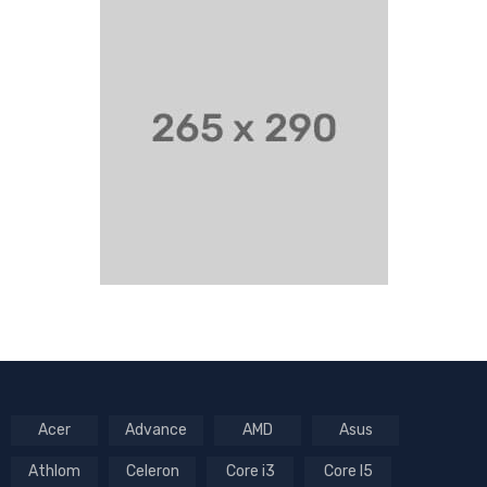
Acer
Advance
AMD
Asus
Athlom
Celeron
Core i3
Core I5