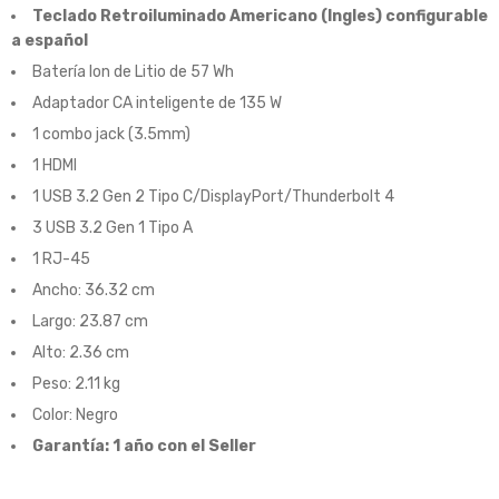
Teclado Retroiluminado Americano (Ingles) configurable
a español
Batería Ion de Litio de 57
Wh
Adaptador CA inteligente de 135 W
1 combo
jack
(3.5mm)
1 HDMI
1 USB 3.2 Gen 2 Tipo C/DisplayPort/Thunderbolt 4
3 USB 3.2 Gen 1 Tipo A
1 RJ-45
Ancho: 36.32 cm
Largo: 23.87 cm
Alto: 2.36 cm
Peso: 2.11 kg
Color: Negro
Garantía: 1 año con el
Seller