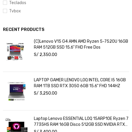
Teclados
Tvbox
RECENT PRODUCTS
(C)Lenovo V15 G4 AMN AMD Ryzen 5-7520U 16GB
RAM 512GB SSD 15.6" FHD Free Dos
S/
2,350.00
LAPTOP GAMER LENOVO LOQ INTEL CORE I5 16GB
RAM 1TB SSD RTX 3050 6GB 15.6" FHD 144HZ
S/
3,250.00
Laptop Lenovo ESSENTIAL LOQ 15ARP10E Ryzen 7
7735HS RAM 16GB Disco 512GB SSD NVIDIA RTX
3050 6GB 15.6" FHD Windows 11
S/
3,400.00