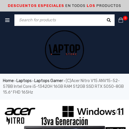
DESCUENTOS ESPECIALES
EN TODOS
LOS
PRODUCTOS
0
Home
Laptops
Laptops Gamer
(C)Acer Nitro V15 ANV15-52-
›
›
›
57BB Intel Core i5-13420H 16GB RAM 512GB SSD RTX 5050-8GB
15.6″ FHD 165Hz