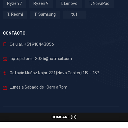
Ryzen 7
Ryzen 9
T. Lenovo
T. NovaPad
T. Redmi
T. Samsung
tuf
CONTACTO.
Celular: +51 910443856
laptopstore_2025@hotmail.com
Octavio Muñoz Najar 221 (Nova Center) 119 – 137
Lunes a Sabado de 10am a 7pm
COMPARE
(0)