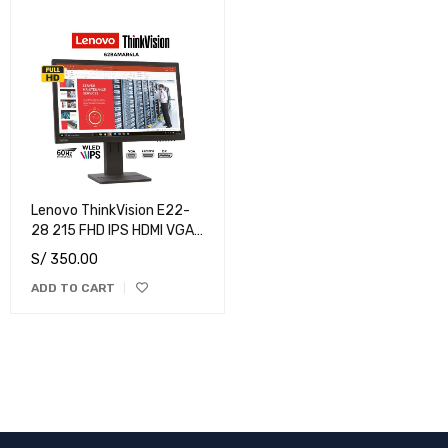
Lenovo ThinkVision E22-
28 215 FHD IPS HDMI VGA
DP
S/
350.00
ADD TO CART