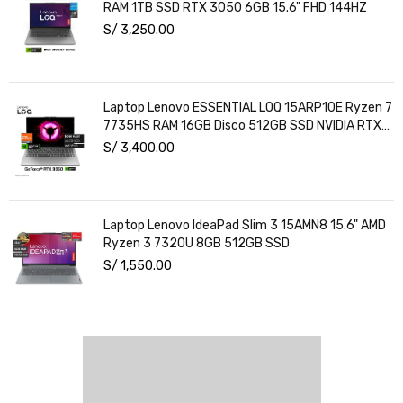
RAM 1TB SSD RTX 3050 6GB 15.6" FHD 144HZ
S/
3,250.00
Laptop Lenovo ESSENTIAL LOQ 15ARP10E Ryzen 7
7735HS RAM 16GB Disco 512GB SSD NVIDIA RTX
3050 6GB 15.6" FHD Windows 11
S/
3,400.00
Laptop Lenovo IdeaPad Slim 3 15AMN8 15.6" AMD
Ryzen 3 7320U 8GB 512GB SSD
S/
1,550.00