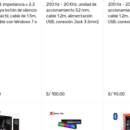
, impedancia ≤ 2.2
200 Hz - 20 KHz, unidad de
200 Hz - 20
uye botón de silencio
accionamiento 52 mm,
accionamie
áctil, cable de 1.5m,
cable 1.2m, alimentación
cable 1.2m,
ble con Windows 7 o
USB, conexión Jack 3.5mm)
USB, conex
)
0
S/
100.00
S/
95.00
CART
QUICK VIEW
ADD TO CART
QUICK VIEW
ADD TO CA