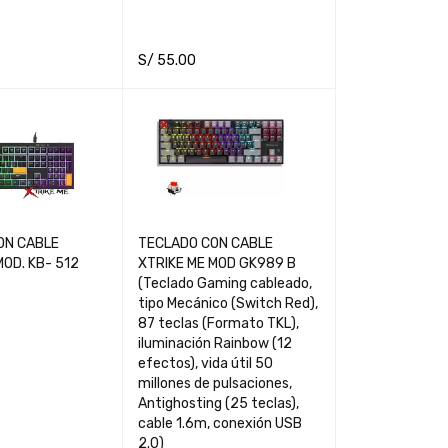
S/
55.00
RT
QUICK VIEW
ADD TO CART
QUICK VIEW
ON CABLE
TECLADO CON CABLE
MOD. KB- 512
XTRIKE ME MOD GK989 B
(Teclado Gaming cableado,
tipo Mecánico (Switch Red),
87 teclas (Formato TKL),
iluminación Rainbow (12
efectos), vida útil 50
millones de pulsaciones,
Antighosting (25 teclas),
cable 1.6m, conexión USB
2.0)