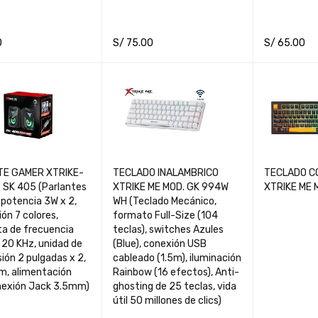
0
S/
75.00
S/
65.00
CART
QUICK VIEW
ADD TO CART
QUICK VIEW
ADD TO CA
TE GAMER XTRIKE-
TECLADO INALAMBRICO
TECLADO C
 SK 405 (Parlantes
XTRIKE ME MOD. GK 994W
XTRIKE ME 
 potencia 3W x 2,
WH (Teclado Mecánico,
ión 7 colores,
formato Full-Size (104
ta de frecuencia
teclas), switches Azules
 20 KHz, unidad de
(Blue), conexión USB
ión 2 pulgadas x 2,
cableado (1.5m), iluminación
1m, alimentación
Rainbow (16 efectos), Anti-
nexión Jack 3.5mm)
ghosting de 25 teclas, vida
útil 50 millones de clics)