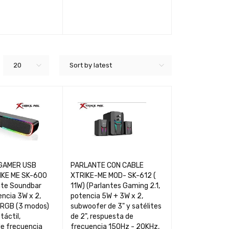
RT
QUICK VIEW
ADD TO CART
QUICK VIEW
ADD TO CART
20
Sort by latest
GAMER USB
PARLANTE CON CABLE
IKE ME SK-600
XTRIKE-ME MOD- SK-612 (
nte Soundbar
11W) (Parlantes Gaming 2.1,
ncia 3W x 2,
potencia 5W + 3W x 2,
 RGB (3 modos)
subwoofer de 3" y satélites
táctil,
de 2", respuesta de
de frecuencia
frecuencia 150Hz - 20KHz,