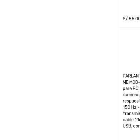
S/
85.0
ADD TO 
PARLAN
ME MOD-
para PC,
iluminac
respues
150 Hz -
transmis
cable 1.
USB, co