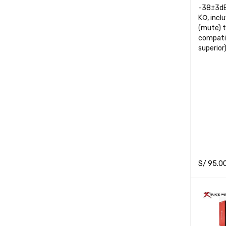
-38±3dB
KΩ, incl
(mute) t
compati
superior
S/
95.0
ADD TO 