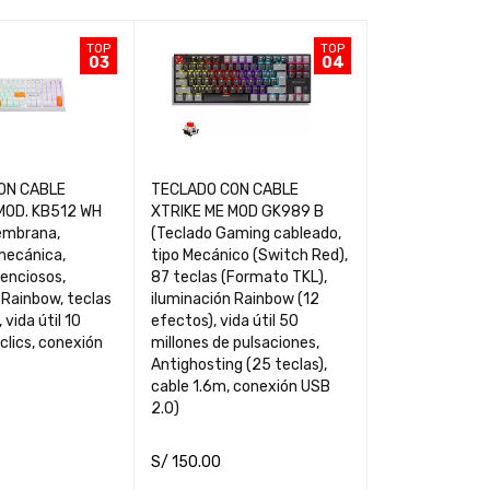
TOP
TOP
03
04
ON CABLE
TECLADO CON CABLE
MOUSE GAMER 
MOD. KB512 WH
XTRIKE ME MOD GK989 B
GM-209P (Mouse Gaming,
embrana,
(Teclado Gaming cableado,
sensor Óptico,
mecánica,
tipo Mecánico (Switch Red),
12001800-24
lenciosos,
87 teclas (Formato TKL),
4800-8000, 6 
 Rainbow, teclas
iluminación Rainbow (12
iluminación 7 c
vida útil 10
efectos), vida útil 50
Rosa, cable 1.
clics, conexión
millones de pulsaciones,
USB 2.0)
Antighosting (25 teclas),
cable 1.6m, conexión USB
2.0)
S/
150.00
S/
30.00