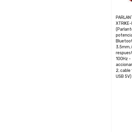
PARLAN
XTRIKE-
(Parlant
potencia
Bluetoot
3.5mm, 
respues
100Hz - 
acciona
2, cable
USB 5V)