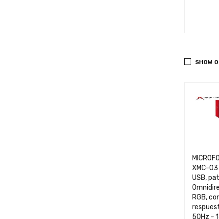
TO CART
QUICK VIEW
ADD TO CART
QUICK VIEW
ADD TO 
SHOW O
MICROFO
XMC-03 
USB, pat
Omnidire
RGB, con
respues
50Hz - 1