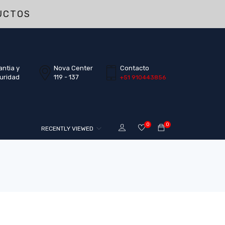
UCTOS
antia y
Nova Center
Contacto
uridad
119 - 137
+51 910443856
0
0
RECENTLY VIEWED