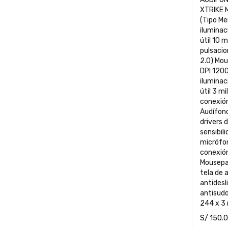
XTRIKE 
(Tipo Membrana, 114 teclas,
iluminac
útil 10 m
pulsacio
2.0) Mou
DPI 1200
iluminac
útil 3 mi
conexión USB 2.
Audífono
drivers
sensibilidad 1
micrófon
conexió
Mousepad
tela de 
antidesl
antisud
244 x 3
S/
150.