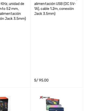
 KHz, unidad de
alimentación USB (DC 5V-
nto 52 mm,
1A), cable 1.2m, conexión
 alimentación
Jack 3.5mm)
ión Jack 3.5mm)
S/
95.00
RT
QUICK VIEW
ADD TO CART
QUICK VIEW