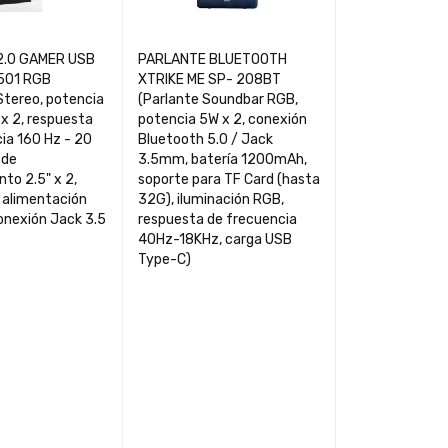
2.0 GAMER USB
PARLANTE BLUETOOTH
501 RGB
XTRIKE ME SP- 208BT
Stereo, potencia
(Parlante Soundbar RGB,
x 2, respuesta
potencia 5W x 2, conexión
ia 160 Hz - 20
Bluetooth 5.0 / Jack
 de
3.5mm, batería 1200mAh,
to 2.5" x 2,
soporte para TF Card (hasta
, alimentación
32G), iluminación RGB,
onexión Jack 3.5
respuesta de frecuencia
40Hz-18KHz, carga USB
Type-C)