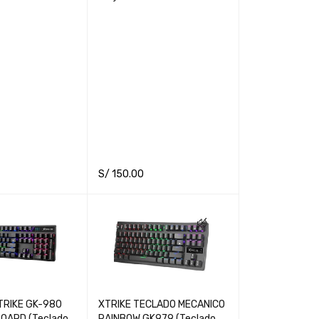
S/
150.00
RT
QUICK VIEW
ADD TO CART
QUICK VIEW
TRIKE GK-980
XTRIKE TECLADO MECANICO
RAINBOW GK979 (Teclado