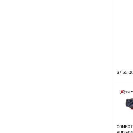
S/
55.0
ADD TO 
COMBO 
AUDIFONO Y DA