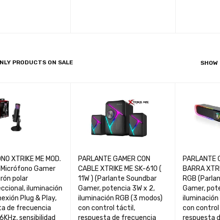
CART
QUICK VIEW
ADD TO CART
QUICK VIEW
ADD TO CA
NLY PRODUCTS ON SALE
SHOW
NO XTRIKE ME MOD.
PARLANTE GAMER CON
PARLANTE 
Micrófono Gamer
CABLE XTRIKE ME SK-610 (
BARRA XTR
rón polar
11W ) (Parlante Soundbar
RGB (Parla
ccional, iluminación
Gamer, potencia 3W x 2,
Gamer, pote
exión Plug & Play,
iluminación RGB (3 modos)
iluminación
ta de frecuencia
con control táctil,
con control 
6KHz, sensibilidad
respuesta de frecuencia
respuesta 