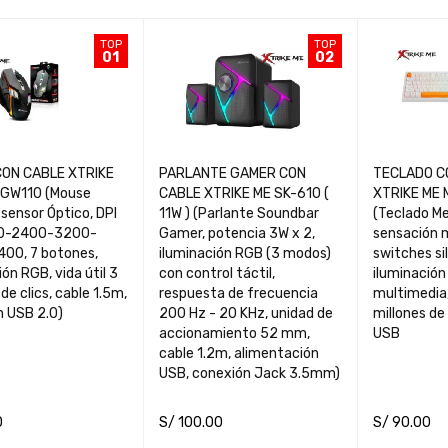
TOP
TOP
01
02
ON CABLE XTRIKE
PARLANTE GAMER CON
TECLADO C
 GW110 (Mouse
CABLE XTRIKE ME SK-610 (
XTRIKE ME 
sensor Óptico, DPI
11W ) (Parlante Soundbar
(Teclado M
0-2400-3200-
Gamer, potencia 3W x 2,
sensación 
00, 7 botones,
iluminación RGB (3 modos)
switches si
ión RGB, vida útil 3
con control táctil,
iluminación
de clics, cable 1.5m,
respuesta de frecuencia
multimedia, 
n USB 2.0)
200 Hz - 20 KHz, unidad de
millones de 
accionamiento 52 mm,
USB
cable 1.2m, alimentación
USB, conexión Jack 3.5mm)
0
S/
100.00
S/
90.00