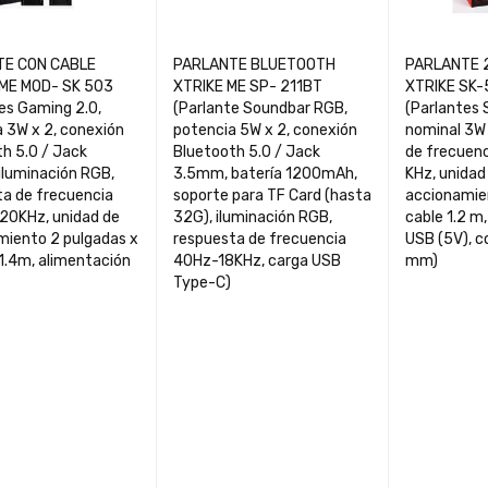
TE CON CABLE
PARLANTE BLUETOOTH
PARLANTE 
ME MOD- SK 503
XTRIKE ME SP- 211BT
XTRIKE SK-
es Gaming 2.0,
(Parlante Soundbar RGB,
(Parlantes 
 3W x 2, conexión
potencia 5W x 2, conexión
nominal 3W 
h 5.0 / Jack
Bluetooth 5.0 / Jack
de frecuenc
iluminación RGB,
3.5mm, batería 1200mAh,
KHz, unidad
ta de frecuencia
soporte para TF Card (hasta
accionamien
20KHz, unidad de
32G), iluminación RGB,
cable 1.2 m
miento 2 pulgadas x
respuesta de frecuencia
USB (5V), c
 1.4m, alimentación
40Hz-18KHz, carga USB
mm)
Type-C)