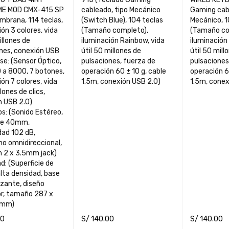
ME MOD CMX-415 SP
cableado, tipo Mecánico
Gaming cabl
(Switch Blue), 104 teclas
Mecánico, 1
ión 3 colores, vida
(Tamaño completo),
(Tamaño co
illones de
iluminación Rainbow, vida
iluminación
nes, conexión USB
útil 50 millones de
útil 50 mill
se: (Sensor Óptico,
pulsaciones, fuerza de
pulsaciones
 a 8000, 7 botones,
operación 60 ± 10 g, cable
operación 6
ión 7 colores, vida
1.5m, conexión USB 2.0)
1.5m, conex
llones de clics,
0)
s: (Sonido Estéreo,
 de 40mm,
02 dB,
o omnidireccional,
n 2 x 3.5mm jack)
: (Superficie de
alta densidad, base
izante, diseño
or, tamaño 287 x
 mm)
00
S/
140.00
S/
140.00