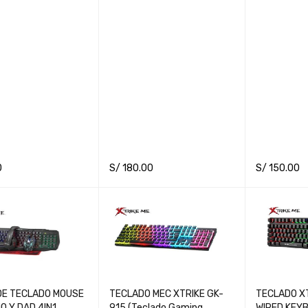
0
S/
180.00
S/
150.00
CART
QUICK VIEW
ADD TO CART
QUICK VIEW
ADD TO CA
DE TECLADO MOUSE
TECLADO MEC XTRIKE GK-
TECLADO X
D 4IN1
915 (Teclado Gaming
WIRED KEYBOARD (Teclado