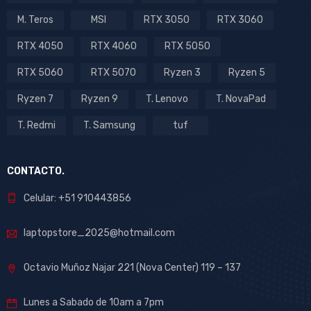
M. Teros
MSI
RTX 3050
RTX 3060
RTX 4050
RTX 4060
RTX 5050
RTX 5060
RTX 5070
Ryzen 3
Ryzen 5
Ryzen 7
Ryzen 9
T. Lenovo
T. NovaPad
T. Redmi
T. Samsung
tuf
CONTACTO.
Celular: +51 910443856
laptopstore_2025@hotmail.com
Octavio Muñoz Najar 221 (Nova Center) 119 – 137
Lunes a Sabado de 10am a 7pm