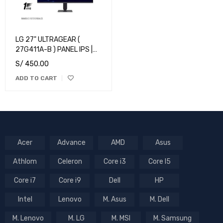
LG 27" ULTRAGEAR (
27G411A-B ) PANEL IPS |
144HZ - 1MS| HDMI - DP
S/
450.00
ADD TO CART
Acer
Advance
AMD
Asus
Athlom
Celeron
Core i3
Core I5
Core i7
Core i9
Dell
HP
Intel
Lenovo
M. Asus
M. Dell
M. Lenovo
M. LG
M. MSI
M. Samsung