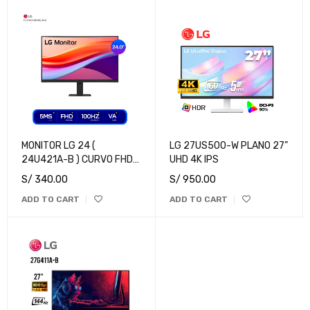
MONITOR LG 24 (
LG 27US500-W PLANO 27”
24U421A-B ) CURVO FHD
UHD 4K IPS
100HZ | 5MS | 1 HDMI
S/
340.00
S/
950.00
ADD TO CART
ADD TO CART