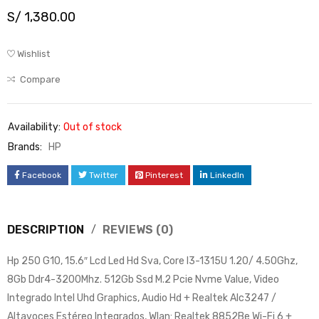
S/
1,380.00
Wishlist
Compare
Availability:
Out of stock
Brands:
HP
Facebook
Twitter
Pinterest
LinkedIn
DESCRIPTION
REVIEWS (0)
Hp 250 G10, 15.6″ Lcd Led Hd Sva, Core I3-1315U 1.20/ 4.50Ghz,
8Gb Ddr4-3200Mhz. 512Gb Ssd M.2 Pcie Nvme Value, Video
Integrado Intel Uhd Graphics, Audio Hd + Realtek Alc3247 /
Altavoces Estéreo Integrados, Wlan: Realtek 8852Be Wi-Fi 6 +