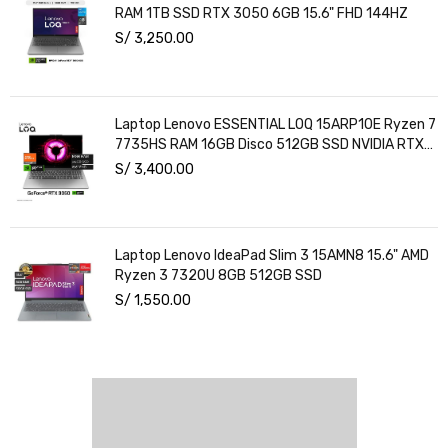
RAM 1TB SSD RTX 3050 6GB 15.6" FHD 144HZ
S/
3,250.00
Laptop Lenovo ESSENTIAL LOQ 15ARP10E Ryzen 7
7735HS RAM 16GB Disco 512GB SSD NVIDIA RTX
3050 6GB 15.6" FHD Windows 11
S/
3,400.00
Laptop Lenovo IdeaPad Slim 3 15AMN8 15.6" AMD
Ryzen 3 7320U 8GB 512GB SSD
S/
1,550.00