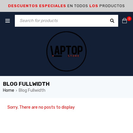
DESCUENTOS ESPECIALES
EN TODOS
LOS
PRODUCTOS
0
BLOG FULLWIDTH
Home
Blog Fullwidth
›
Sorry. There are no posts to display