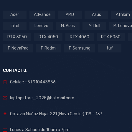
Acer
Advance
AMD
Asus
Athlom
Intel
Lenovo
M. Asus
M. Dell
M. Lenovo
RTX 3060
RTX 4050
RTX 4060
RTX 5050
T. NovaPad
T. Redmi
T. Samsung
tuf
CONTACTO.
Celular: +51 910443856
laptopstore_2025@hotmail.com
Octavio Muñoz Najar 221 (Nova Center) 119 – 137
Lunes a Sabado de 10am a 7pm