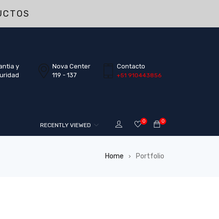
UCTOS
antia y
Nova Center
Contacto
uridad
119 - 137
+51 910443856
0
0
RECENTLY VIEWED
Home
Portfolio
›