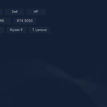
Dell
HP
MSI
RTX 3050
7
Ryzen 9
T. Lenovo