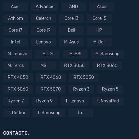
Acer
Advance
AMD
Asus
Athlom
Celeron
Core i3
Core I5
Core i7
Core i9
Dell
HP
Intel
Lenovo
M. Asus
M. Dell
M. Lenovo
M. LG
M. MSI
M. Samsung
M. Teros
MSI
RTX 3050
RTX 3060
RTX 4050
RTX 4060
RTX 5050
RTX 5060
RTX 5070
Ryzen 3
Ryzen 5
Ryzen 7
Ryzen 9
T. Lenovo
T. NovaPad
T. Redmi
T. Samsung
tuf
CONTACTO.