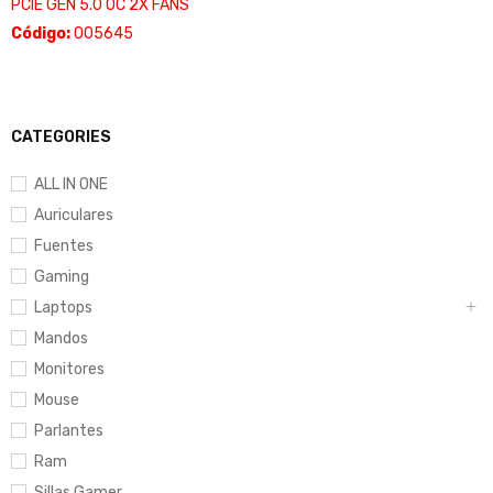
PCIE GEN 5.0 OC 2X FANS
Código:
005645
CATEGORIES
ALL IN ONE
Auriculares
Fuentes
Gaming
Laptops
Mandos
Monitores
Mouse
Parlantes
Ram
Sillas Gamer