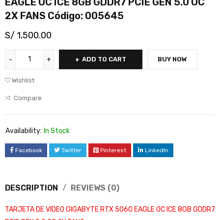
EAGLE OC ICE 8GB GDDR7 PCIE GEN 5.0 OC
2X FANS Código: 005645
S/
1,500.00
ADD TO CART
BUY NOW
Wishlist
Compare
Availability:
In Stock
Facebook
Twitter
Pinterest
LinkedIn
DESCRIPTION
REVIEWS (0)
TARJETA DE VIDEO GIGABYTE RTX 5060 EAGLE OC ICE 8GB GDDR7