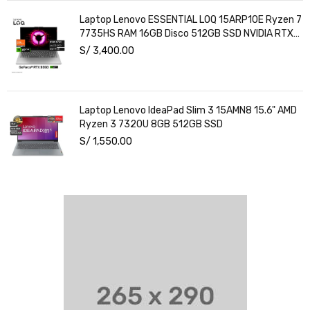
Laptop Lenovo ESSENTIAL LOQ 15ARP10E Ryzen 7
7735HS RAM 16GB Disco 512GB SSD NVIDIA RTX
3050 6GB 15.6" FHD Windows 11
S/
3,400.00
Laptop Lenovo IdeaPad Slim 3 15AMN8 15.6" AMD
Ryzen 3 7320U 8GB 512GB SSD
S/
1,550.00