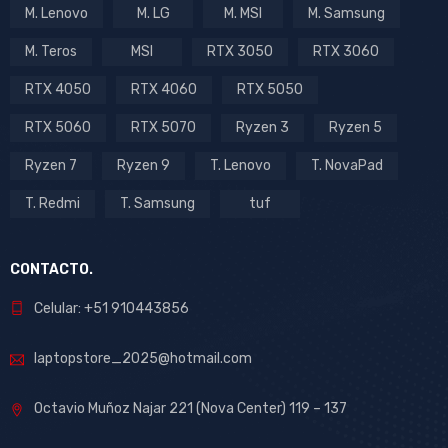
M. Lenovo
M. LG
M. MSI
M. Samsung
M. Teros
MSI
RTX 3050
RTX 3060
RTX 4050
RTX 4060
RTX 5050
RTX 5060
RTX 5070
Ryzen 3
Ryzen 5
Ryzen 7
Ryzen 9
T. Lenovo
T. NovaPad
T. Redmi
T. Samsung
tuf
CONTACTO.
Celular: +51 910443856
laptopstore_2025@hotmail.com
Octavio Muñoz Najar 221 (Nova Center) 119 – 137