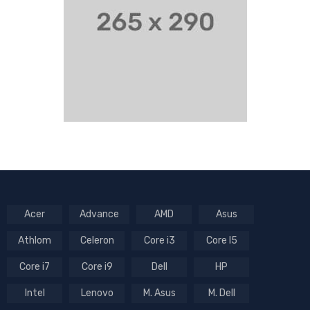
Acer
Advance
AMD
Asus
Athlom
Celeron
Core i3
Core I5
Core i7
Core i9
Dell
HP
Intel
Lenovo
M. Asus
M. Dell