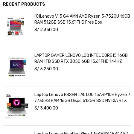
RECENT PRODUCTS
(C)Lenovo V15 G4 AMN AMD Ryzen 5-7520U 16GB
RAM 512GB SSD 15.6" FHD Free Dos
S/
2,350.00
LAPTOP GAMER LENOVO LOQ INTEL CORE I5 16GB
RAM 1TB SSD RTX 3050 6GB 15.6" FHD 144HZ
S/
3,250.00
Laptop Lenovo ESSENTIAL LOQ 15ARP10E Ryzen 7
7735HS RAM 16GB Disco 512GB SSD NVIDIA RTX
3050 6GB 15.6" FHD Windows 11
S/
3,400.00
Laptop Lenovo IdeaPad Slim 3 15AMN8 15.6" AMD