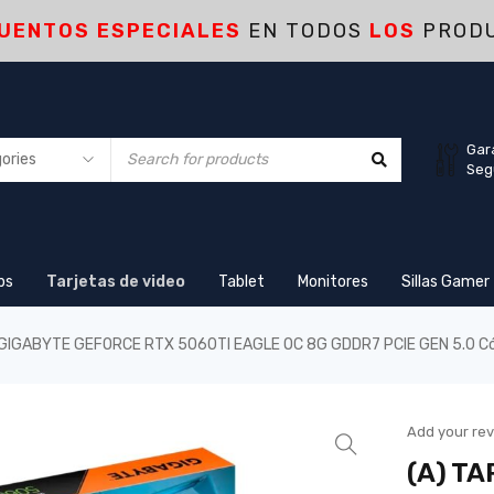
UENTOS ESPECIALES
EN TODOS
LOS
PROD
Gar
Seg
ps
Tarjetas de video
Tablet
Monitores
Sillas Gamer
 GIGABYTE GEFORCE RTX 5060TI EAGLE OC 8G GDDR7 PCIE GEN 5.0 C
Add your re
(A) T