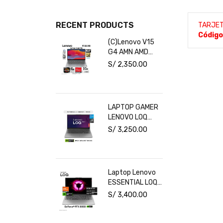
RECENT PRODUCTS
TARJET
Código
(C)Lenovo V15
G4 AMN AMD
Ryzen 5-7520U
S/
2,350.00
16GB RAM
512GB SSD 15.6"
FHD Free Dos
LAPTOP GAMER
LENOVO LOQ
INTEL CORE I5
S/
3,250.00
16GB RAM 1TB
SSD RTX 3050
6GB 15.6" FHD
144HZ
Laptop Lenovo
ESSENTIAL LOQ
15ARP10E Ryzen
S/
3,400.00
7 7735HS RAM
16GB Disco
512GB SSD