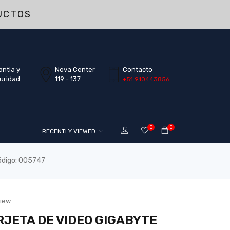
UCTOS
antia y
Nova Center
Contacto
uridad
119 - 137
+51 910443856
0
0
RECENTLY VIEWED
ódigo: 005747
view
ARJETA DE VIDEO GIGABYTE