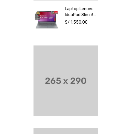
NVIDIA RTX
Laptop Lenovo
3050 6GB 15.6"
IdeaPad Slim 3
FHD Windows 11
15AMN8 15.6"
S/
1,550.00
AMD Ryzen 3
7320U 8GB
512GB SSD