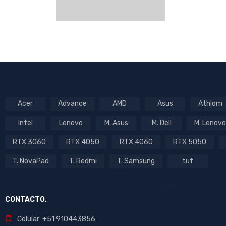
Acer
Advance
AMD
Asus
Athlom
Intel
Lenovo
M. Asus
M. Dell
M. Lenovo
RTX 3060
RTX 4050
RTX 4060
RTX 5050
T. NovaPad
T. Redmi
T. Samsung
tuf
CONTACTO.
Celular: +51 910443856