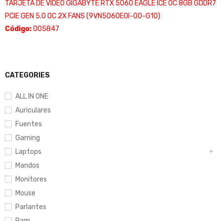
TARJETA DE VIDEO GIGABYTE RTX 5060 EAGLE ICE OC 8GB GDDR7
PCIE GEN 5.0 OC 2X FANS (9VN5060EOI-00-G10)
Código:
005847
CATEGORIES
ALL IN ONE
Auriculares
Fuentes
Gaming
Laptops
Mandos
Monitores
Mouse
Parlantes
Ram