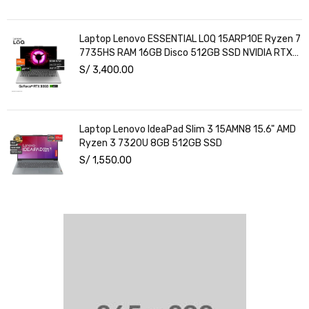
Laptop Lenovo ESSENTIAL LOQ 15ARP10E Ryzen 7
7735HS RAM 16GB Disco 512GB SSD NVIDIA RTX
3050 6GB 15.6" FHD Windows 11
S/
3,400.00
Laptop Lenovo IdeaPad Slim 3 15AMN8 15.6" AMD
Ryzen 3 7320U 8GB 512GB SSD
S/
1,550.00