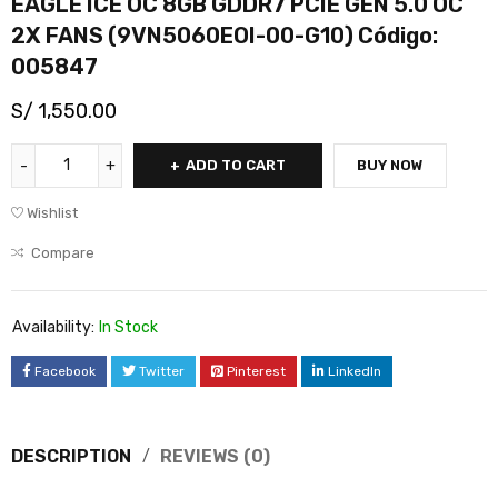
EAGLE ICE OC 8GB GDDR7 PCIE GEN 5.0 OC
2X FANS (9VN5060EOI-00-G10) Código:
005847
S/
1,550.00
ADD TO CART
BUY NOW
Wishlist
Compare
Availability:
In Stock
Facebook
Twitter
Pinterest
LinkedIn
DESCRIPTION
REVIEWS (0)