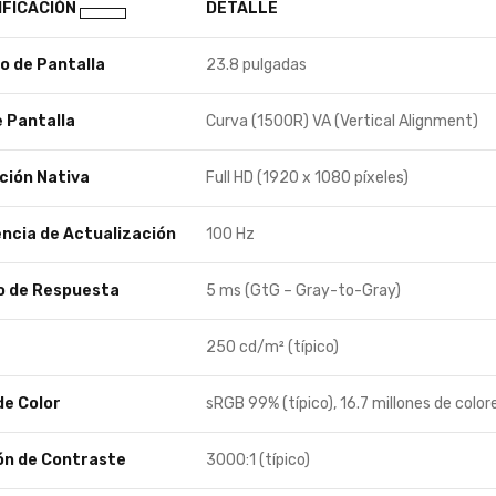
IFICACIÓN
DETALLE
 de Pantalla
23.8 pulgadas
e Pantalla
Curva (1500R) VA (Vertical Alignment)
ción Nativa
Full HD (1920 x 1080 píxeles)
ncia de Actualización
100 Hz
 de Respuesta
5 ms (GtG – Gray-to-Gray)
250 cd/m² (típico)
e Color
sRGB 99% (típico), 16.7 millones de color
ón de Contraste
3000:1 (típico)