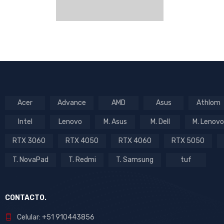
Acer
Advance
AMD
Asus
Athlom
Intel
Lenovo
M. Asus
M. Dell
M. Lenovo
RTX 3060
RTX 4050
RTX 4060
RTX 5050
T. NovaPad
T. Redmi
T. Samsung
tuf
CONTACTO.
Celular: +51 910443856