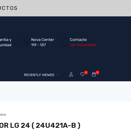
UCTOS
antia y
Nova Center
Contacto
uridad
119 - 137
+51 910443856
0
0
RECENTLY VIEWED
view
R LG 24 ( 24U421A-B )