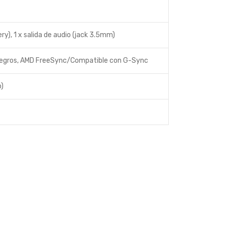
ry), 1 x salida de audio (jack 3.5mm)
 Negros, AMD FreeSync/Compatible con G-Sync
o)