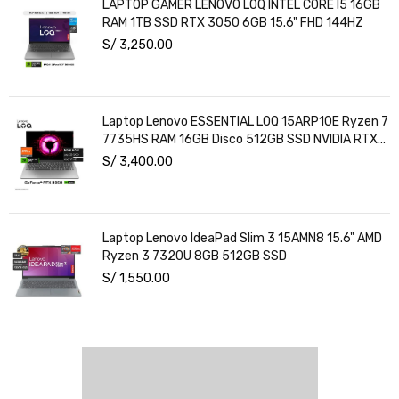
LAPTOP GAMER LENOVO LOQ INTEL CORE I5 16GB
RAM 1TB SSD RTX 3050 6GB 15.6" FHD 144HZ
S/
3,250.00
Laptop Lenovo ESSENTIAL LOQ 15ARP10E Ryzen 7
7735HS RAM 16GB Disco 512GB SSD NVIDIA RTX
3050 6GB 15.6" FHD Windows 11
S/
3,400.00
Laptop Lenovo IdeaPad Slim 3 15AMN8 15.6" AMD
Ryzen 3 7320U 8GB 512GB SSD
S/
1,550.00