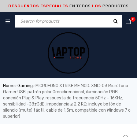
DESCUENTOS ESPECIALES
EN TODOS
LOS
PRODUCTOS
0
Home
Gaming
MICROFONO XTRIKE ME MOD. XMC-03 Micrófono
›
›
Gamer USB, patrón polar Omnidireccional, iluminación RGB,
conexión Plug & Play, respuesta de frecuencia 50Hz – 16KHz,
sensibilidad -38±3dB, impedancia ≤ 2.2 KΩ, incluye botón de
silencio (mute) táctil, cable de 1.5m, compatible con Windows 7 o
superior)