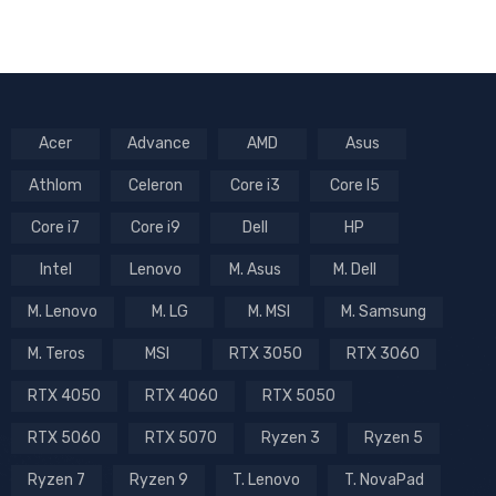
Acer
Advance
AMD
Asus
Athlom
Celeron
Core i3
Core I5
Core i7
Core i9
Dell
HP
Intel
Lenovo
M. Asus
M. Dell
M. Lenovo
M. LG
M. MSI
M. Samsung
M. Teros
MSI
RTX 3050
RTX 3060
RTX 4050
RTX 4060
RTX 5050
RTX 5060
RTX 5070
Ryzen 3
Ryzen 5
Ryzen 7
Ryzen 9
T. Lenovo
T. NovaPad