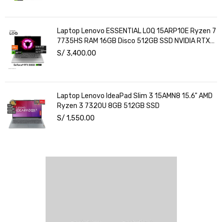
Laptop Lenovo ESSENTIAL LOQ 15ARP10E Ryzen 7
7735HS RAM 16GB Disco 512GB SSD NVIDIA RTX
3050 6GB 15.6" FHD Windows 11
S/
3,400.00
Laptop Lenovo IdeaPad Slim 3 15AMN8 15.6" AMD
Ryzen 3 7320U 8GB 512GB SSD
S/
1,550.00