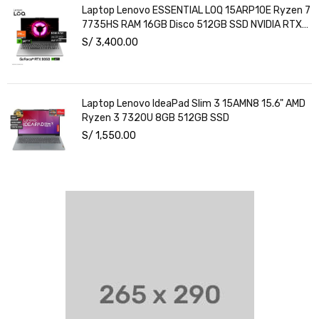
Laptop Lenovo ESSENTIAL LOQ 15ARP10E Ryzen 7
7735HS RAM 16GB Disco 512GB SSD NVIDIA RTX
3050 6GB 15.6" FHD Windows 11
S/
3,400.00
Laptop Lenovo IdeaPad Slim 3 15AMN8 15.6" AMD
Ryzen 3 7320U 8GB 512GB SSD
S/
1,550.00