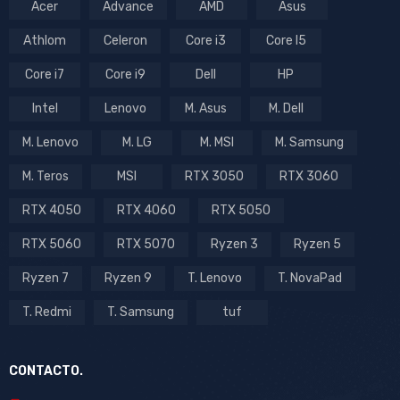
Acer
Advance
AMD
Asus
Athlom
Celeron
Core i3
Core I5
Core i7
Core i9
Dell
HP
Intel
Lenovo
M. Asus
M. Dell
M. Lenovo
M. LG
M. MSI
M. Samsung
M. Teros
MSI
RTX 3050
RTX 3060
RTX 4050
RTX 4060
RTX 5050
RTX 5060
RTX 5070
Ryzen 3
Ryzen 5
Ryzen 7
Ryzen 9
T. Lenovo
T. NovaPad
T. Redmi
T. Samsung
tuf
CONTACTO.