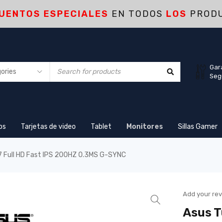
UENTOS ESPECIALES
EN TODOS
LOS
PROD
Gar
Seg
ps
Tarjetas de video
Tablet
Monitores
Sillas Gamer
 Full HD Fast IPS 200HZ 0.3MS G-SYNC
Add your re
Asus T