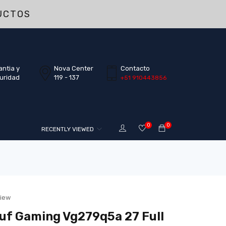
UCTOS
antia y
Nova Center
Contacto
uridad
119 - 137
+51 910443856
0
0
RECENTLY VIEWED
view
uf Gaming Vg279q5a 27 Full