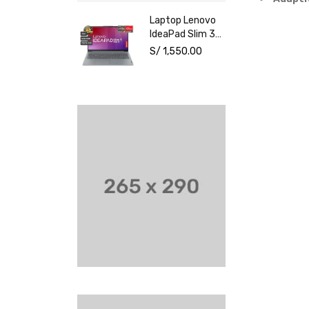
NVIDIA RTX
Laptop Lenovo
3050 6GB 15.6"
IdeaPad Slim 3
FHD Windows 11
15AMN8 15.6"
S/
1,550.00
AMD Ryzen 3
7320U 8GB
512GB SSD