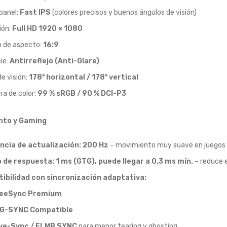
panel:
Fast IPS
(colores precisos y buenos ángulos de visión)
ión:
Full HD 1920 × 1080
n de aspecto:
16:9
ie:
Antirreflejo (Anti-Glare)
e visión:
178° horizontal / 178° vertical
ra de color:
99 % sRGB / 90 % DCI-P3
nto y Gaming
ncia de actualización:
200 Hz
– movimiento muy suave en juegos 
 de respuesta:
1 ms (GTG), puede llegar a 0.3 ms mín.
– reduce 
ibilidad con sincronización adaptativa:
reeSync Premium
 G-SYNC Compatible
ve-Sync / ELMB SYNC
para menor tearing y ghosting.