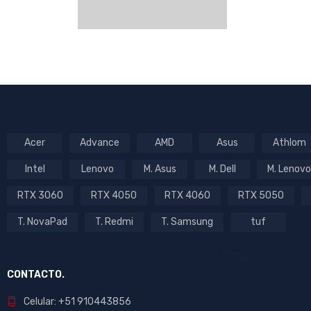
Acer
Advance
AMD
Asus
Athlom
Intel
Lenovo
M. Asus
M. Dell
M. Lenovo
RTX 3060
RTX 4050
RTX 4060
RTX 5050
T. NovaPad
T. Redmi
T. Samsung
tuf
CONTACTO.
Celular: +51 910443856