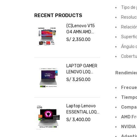
Tipo de 
RECENT PRODUCTS
Resoluc
(C)Lenovo V15
Relació
G4 AMN AMD
Superfic
Ryzen 5-7520U
S/
2,350.00
16GB RAM
Ángulo d
512GB SSD 15.6"
FHD Free Dos
Cobertu
LAPTOP GAMER
LENOVO LOQ
Rendimie
INTEL CORE I5
S/
3,250.00
16GB RAM 1TB
Frecue
SSD RTX 3050
6GB 15.6" FHD
Tiempo
144HZ
Laptop Lenovo
Compat
ESSENTIAL LOQ
AMD F
15ARP10E Ryzen
S/
3,400.00
7 7735HS RAM
NVIDIA
16GB Disco
512GB SSD
Adapti