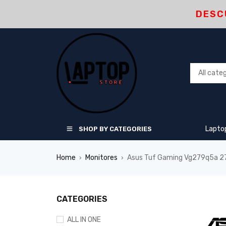
DESC
Lapto
SHOP BY CATEGORIES
Home
Monitores
Asus Tuf Gaming Vg279q5a 27
›
›
CATEGORIES
ALL IN ONE