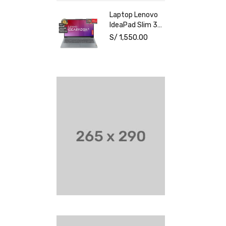
NVIDIA RTX
Laptop Lenovo
3050 6GB 15.6"
IdeaPad Slim 3
FHD Windows 11
15AMN8 15.6"
S/
1,550.00
AMD Ryzen 3
7320U 8GB
512GB SSD