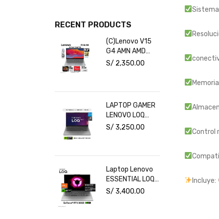
Sistema 
RECENT PRODUCTS
Resoluci
(C)Lenovo V15
G4 AMN AMD
conectiv
Ryzen 5-7520U
S/
2,350.00
16GB RAM
512GB SSD 15.6"
Memoria
FHD Free Dos
LAPTOP GAMER
Almacen
LENOVO LOQ
INTEL CORE I5
S/
3,250.00
Control 
16GB RAM 1TB
SSD RTX 3050
6GB 15.6" FHD
Compatib
144HZ
Laptop Lenovo
ESSENTIAL LOQ
Incluye:
15ARP10E Ryzen
S/
3,400.00
7 7735HS RAM
16GB Disco
512GB SSD