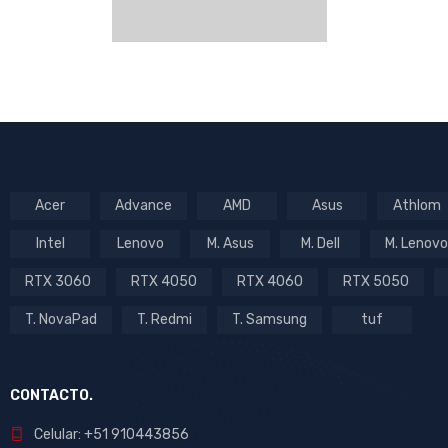
Acer
Advance
AMD
Asus
Athlom
Intel
Lenovo
M. Asus
M. Dell
M. Lenovo
RTX 3060
RTX 4050
RTX 4060
RTX 5050
T. NovaPad
T. Redmi
T. Samsung
tuf
CONTACTO.
Celular: +51 910443856