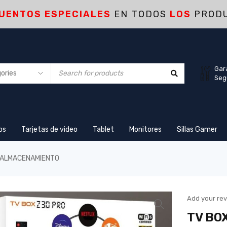
UENTOS ESPECIALES
EN TODOS
LOS
PROD
Gar
Seg
ps
Tarjetas de video
Tablet
Monitores
Sillas Gamer
 ALMACENAMIENTO
Add your re
TV BO