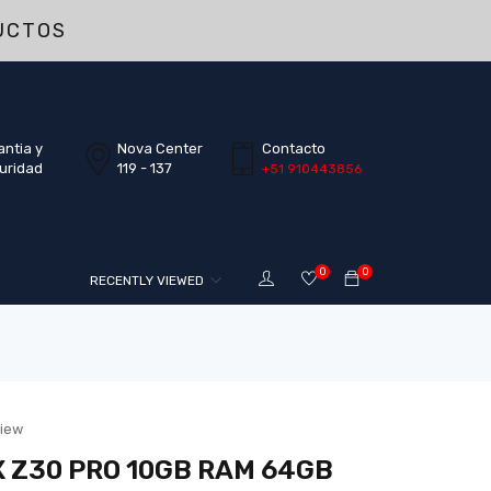
UCTOS
antia y
Nova Center
Contacto
uridad
119 - 137
+51 910443856
0
0
RECENTLY VIEWED
view
X Z30 PRO 10GB RAM 64GB