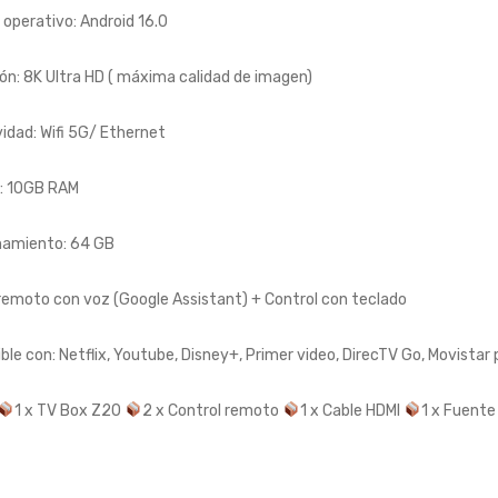
operativo: Android 16.0
ón: 8K Ultra HD ( máxima calidad de imagen)
idad: Wifi 5G/ Ethernet
: 10GB RAM
amiento: 64 GB
remoto con voz (Google Assistant) + Control con teclado
le con: Netflix, Youtube, Disney+, Primer video, DirecTV Go, Movistar p
1 x TV Box Z20
2 x Control remoto
1 x Cable HDMI
1 x Fuente