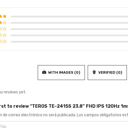
d
5
f 5
WITH IMAGES (
0
)
VERIFIED (
0
)
no reviews yet.
irst to review “TEROS TE-2415S 23.8″ FHD IPS 120Hz 
n de correo electrónico no será publicada.
Los campos obligatorios e