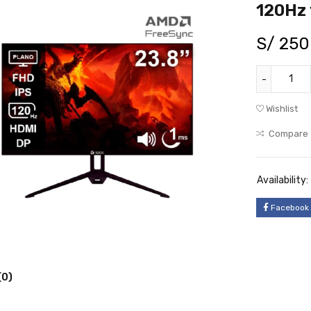
120Hz
S/
250
Wishlist
Compare
Availability:
Facebook
(0)