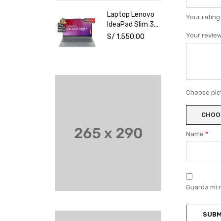
NVIDIA RTX
Laptop Lenovo
Your ratin
3050 6GB 15.6"
IdeaPad Slim 3
FHD Windows 11
15AMN8 15.6"
Your revie
S/
1,550.00
AMD Ryzen 3
7320U 8GB
512GB SSD
Choose pict
CHOOS
Name
*
Guarda mi 