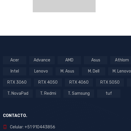
Acer
Advance
AMD
Asus
Athlom
Intel
Lenovo
M. Asus
M. Dell
M. Lenovo
RTX 3060
RTX 4050
RTX 4060
RTX 5050
T. NovaPad
T. Redmi
T. Samsung
tuf
CONTACTO.
Celular: +51 910443856