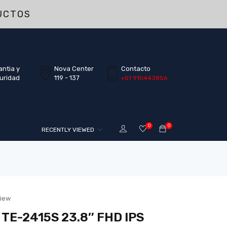
UCTOS
antia y
Nova Center
Contacto
uridad
119 - 137
+51 910443856
0
0
RECENTLY VIEWED
view
TE-2415S 23.8″ FHD IPS