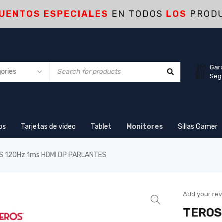
UENTOS ESPECIALES
EN TODOS
LOS
PROD
Gar
Seg
ps
Tarjetas de video
Tablet
Monitores
Sillas Gamer
PS 120Hz 1ms HDMI DP PARLANTES
Add your re
TEROS 