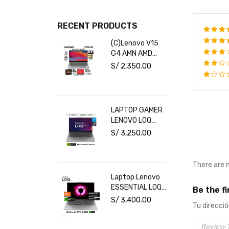
RECENT PRODUCTS
(C)Lenovo V15
Rate
G4 AMN AMD
out o
Rated
Ryzen 5-7520U
4
out
S/
2,350.00
Rated
of 5
16GB RAM
3
out
Rated
512GB SSD 15.6"
of 5
2
Rated
FHD Free Dos
out
1
of
out
LAPTOP GAMER
5
of
LENOVO LOQ
5
INTEL CORE I5
S/
3,250.00
16GB RAM 1TB
SSD RTX 3050
6GB 15.6" FHD
There are 
144HZ
Laptop Lenovo
ESSENTIAL LOQ
Be the f
15ARP10E Ryzen
S/
3,400.00
Tu direcció
7 7735HS RAM
16GB Disco
512GB SSD