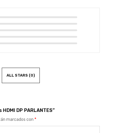
ALL STARS (
0
)
1ms HDMI DP PARLANTES”
stán marcados con
*