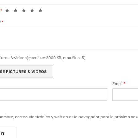
g
*
w
*
ures & videos(maxsize: 2000 KB, max files: 5)
E PICTURES & VIDEOS
Email
*
nombre, correo electrónico y web en este navegador para la próxima ve