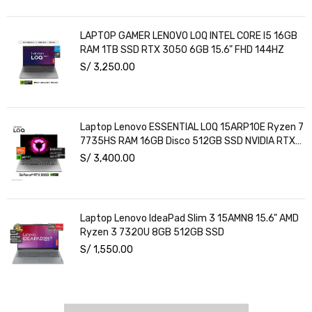
LAPTOP GAMER LENOVO LOQ INTEL CORE I5 16GB
RAM 1TB SSD RTX 3050 6GB 15.6" FHD 144HZ
S/
3,250.00
Laptop Lenovo ESSENTIAL LOQ 15ARP10E Ryzen 7
7735HS RAM 16GB Disco 512GB SSD NVIDIA RTX
3050 6GB 15.6" FHD Windows 11
S/
3,400.00
Laptop Lenovo IdeaPad Slim 3 15AMN8 15.6" AMD
Ryzen 3 7320U 8GB 512GB SSD
S/
1,550.00