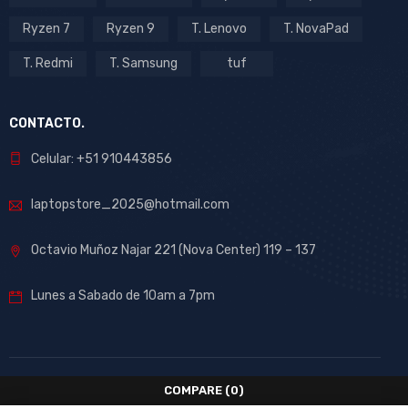
Ryzen 7
Ryzen 9
T. Lenovo
T. NovaPad
T. Redmi
T. Samsung
tuf
CONTACTO.
Celular: +51 910443856
laptopstore_2025@hotmail.com
Octavio Muñoz Najar 221 (Nova Center) 119 – 137
Lunes a Sabado de 10am a 7pm
COMPARE
(0)