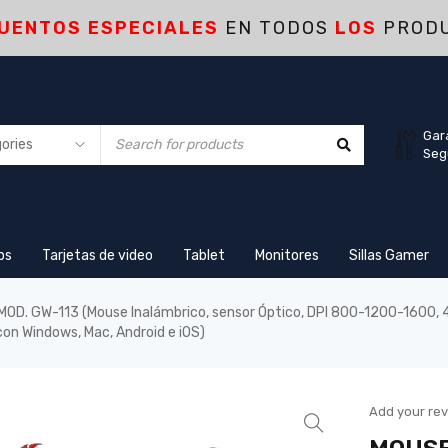
UENTOS ESPECIALES
EN TODOS
LOS
PROD
Gar
Seg
ps
Tarjetas de video
Tablet
Monitores
Sillas Gamer
. GW-113 (Mouse Inalámbrico, sensor Óptico, DPI 800-1200-1600, 4 bot
con Windows, Mac, Android e iOS)
Add your re