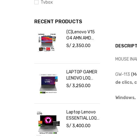
Tvbox
RECENT PRODUCTS
(C)Lenovo V15
G4 AMN AMD
Ryzen 5-7520U
S/
2,350.00
DESCRIPT
16GB RAM
512GB SSD 15.6"
MOUSE INA
FHD Free Dos
LAPTOP GAMER
GW-113
(M
LENOVO LOQ
de clics,
INTEL CORE I5
S/
3,250.00
16GB RAM 1TB
SSD RTX 3050
Windows, 
6GB 15.6" FHD
144HZ
Laptop Lenovo
ESSENTIAL LOQ
15ARP10E Ryzen
S/
3,400.00
7 7735HS RAM
16GB Disco