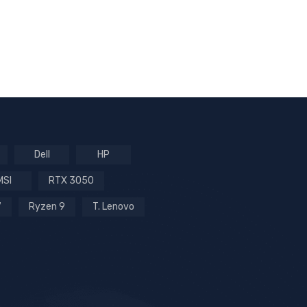
Dell
HP
MSI
RTX 3050
7
Ryzen 9
T. Lenovo