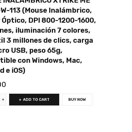
 INALAMBRICO XTRIKE ME
W-113 (Mouse Inalámbrico,
 Óptico, DPI 800-1200-1600,
nes, iluminación 7 colores,
il 3 millones de clics, carga
cro USB, peso 65g,
ible con Windows, Mac,
d e iOS)
00
ADD TO CART
BUY NOW