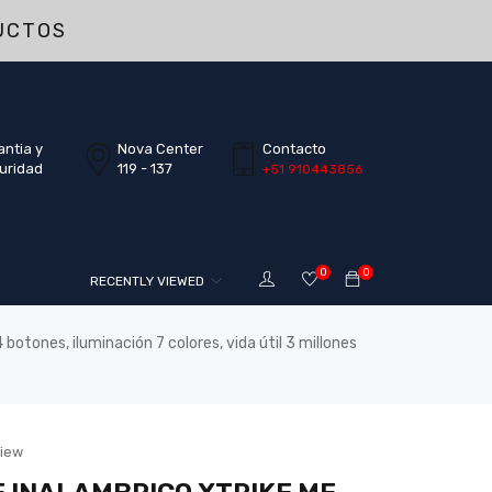
UCTOS
antia y
Nova Center
Contacto
uridad
119 - 137
+51 910443856
0
0
RECENTLY VIEWED
ones, iluminación 7 colores, vida útil 3 millones
view