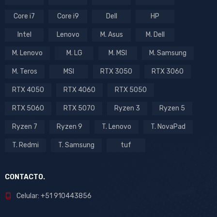
Core i7
Core i9
Dell
HP
Intel
Lenovo
M. Asus
M. Dell
M. Lenovo
M. LG
M. MSI
M. Samsung
M. Teros
MSI
RTX 3050
RTX 3060
RTX 4050
RTX 4060
RTX 5050
RTX 5060
RTX 5070
Ryzen 3
Ryzen 5
Ryzen 7
Ryzen 9
T. Lenovo
T. NovaPad
T. Redmi
T. Samsung
tuf
CONTACTO.
Celular: +51 910443856