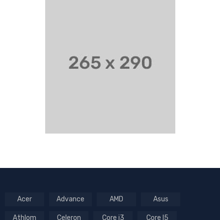
Acer
Advance
AMD
Asus
Athlom
Celeron
Core i3
Core I5