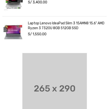
3050 6GB 15.6" FHD Windows 11
S/
3,400.00
Laptop Lenovo IdeaPad Slim 3 15AMN8 15.6" AMD
Ryzen 3 7320U 8GB 512GB SSD
S/
1,550.00