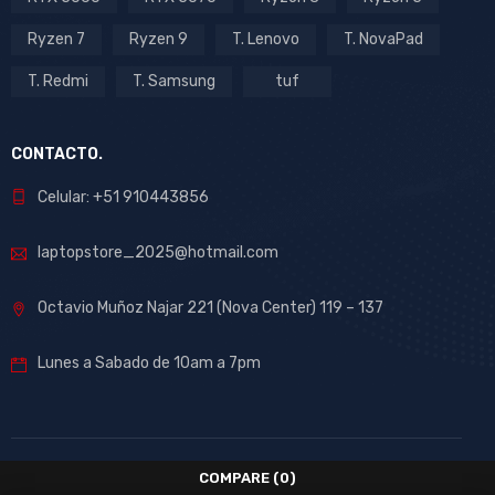
Ryzen 7
Ryzen 9
T. Lenovo
T. NovaPad
T. Redmi
T. Samsung
tuf
CONTACTO.
Celular: +51 910443856
laptopstore_2025@hotmail.com
Octavio Muñoz Najar 221 (Nova Center) 119 – 137
Lunes a Sabado de 10am a 7pm
COMPARE
(0)