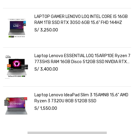
LAPTOP GAMER LENOVO LOQ INTEL CORE I5 16GB
RAM 1TB SSD RTX 3050 6GB 15.6" FHD 144HZ
S/
3,250.00
Laptop Lenovo ESSENTIAL LOQ 15ARP10E Ryzen 7
7735HS RAM 16GB Disco 512GB SSD NVIDIA RTX
3050 6GB 15.6" FHD Windows 11
S/
3,400.00
Laptop Lenovo IdeaPad Slim 3 15AMN8 15.6" AMD
Ryzen 3 7320U 8GB 512GB SSD
S/
1,550.00