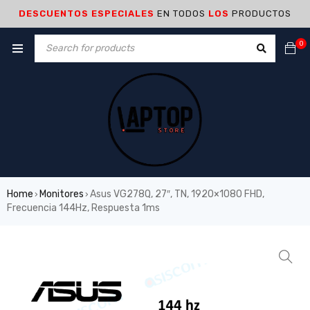
DESCUENTOS ESPECIALES
EN TODOS
LOS
PRODUCTOS
0
Home
Monitores
Asus VG278Q, 27″, TN, 1920×1080 FHD,
›
›
Frecuencia 144Hz, Respuesta 1ms