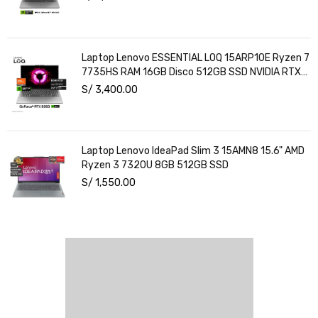
Laptop Lenovo ESSENTIAL LOQ 15ARP10E Ryzen 7
7735HS RAM 16GB Disco 512GB SSD NVIDIA RTX
3050 6GB 15.6" FHD Windows 11
S/
3,400.00
Laptop Lenovo IdeaPad Slim 3 15AMN8 15.6" AMD
Ryzen 3 7320U 8GB 512GB SSD
S/
1,550.00