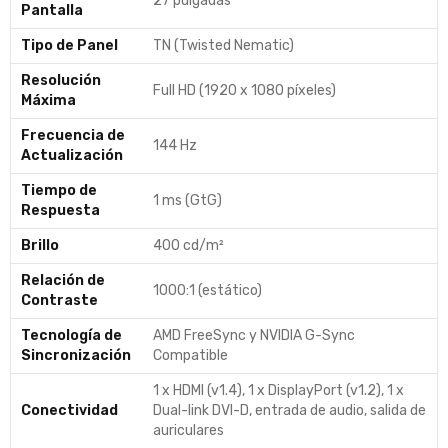
27 pulgadas
Pantalla
Tipo de Panel
TN (Twisted Nematic)
Resolución
Full HD (1920 x 1080 píxeles)
Máxima
Frecuencia de
144 Hz
Actualización
Tiempo de
1 ms (GtG)
Respuesta
Brillo
400 cd/m²
Relación de
1000:1 (estático)
Contraste
Tecnología de
AMD FreeSync y NVIDIA G-Sync
Sincronización
Compatible
1 x HDMI (v1.4), 1 x DisplayPort (v1.2), 1 x
Conectividad
Dual-link DVI-D, entrada de audio, salida de
auriculares