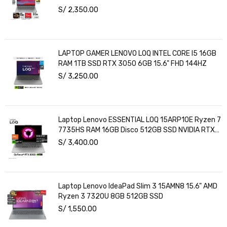
S/
2,350.00
LAPTOP GAMER LENOVO LOQ INTEL CORE I5 16GB
RAM 1TB SSD RTX 3050 6GB 15.6" FHD 144HZ
S/
3,250.00
Laptop Lenovo ESSENTIAL LOQ 15ARP10E Ryzen 7
7735HS RAM 16GB Disco 512GB SSD NVIDIA RTX
3050 6GB 15.6" FHD Windows 11
S/
3,400.00
Laptop Lenovo IdeaPad Slim 3 15AMN8 15.6" AMD
Ryzen 3 7320U 8GB 512GB SSD
S/
1,550.00