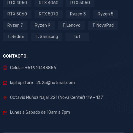
RTX 4050
RTX 4060
RTX 5050
RTX 5060
RTX 5070
Ryzen 3
Ryzen 5
Ryzen 7
Ryzen 9
T. Lenovo
T. NovaPad
T. Redmi
T. Samsung
tuf
CONTACTO.
Celular: +51 910443856
laptopstore_2025@hotmail.com
Octavio Muñoz Najar 221 (Nova Center) 119 – 137
Lunes a Sabado de 10am a 7pm