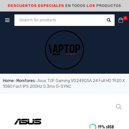
DESCUENTOS ESPECIALES
EN TODOS
LOS
PRODUCTOS
0
Home
Monitores
Asus TUF Gaming VG249Q5A 24 Full HD 1920 X
›
›
1080 Fast IPS 200Hz 0.3ms G-SYNC