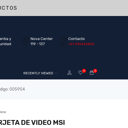
UCTOS
antia y
Nova Center
Contacto
uridad
119 - 137
+51 910443856
0
0
RECENTLY VIEWED
digo: 005954
view
RJETA DE VIDEO MSI