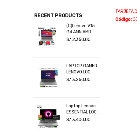
TARJETA D
RECENT PRODUCTS
Código:
0
(C)Lenovo V15
G4 AMN AMD
Ryzen 5-7520U
S/
2,350.00
16GB RAM
512GB SSD 15.6"
FHD Free Dos
LAPTOP GAMER
LENOVO LOQ
INTEL CORE I5
S/
3,250.00
16GB RAM 1TB
SSD RTX 3050
6GB 15.6" FHD
144HZ
Laptop Lenovo
ESSENTIAL LOQ
15ARP10E Ryzen
S/
3,400.00
7 7735HS RAM
16GB Disco
512GB SSD