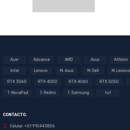
Acer
Advance
AMD
Asus
Athlom
Intel
Lenovo
M. Asus
M. Dell
M. Lenovo
RTX 3060
RTX 4050
RTX 4060
RTX 5050
T. NovaPad
T. Redmi
T. Samsung
tuf
CONTACTO.
Celular: +51 910443856