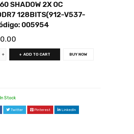
60 SHADOW 2X OC
DR7 128BITS(912-V537-
ódigo: 005954
80.00
ADD TO CART
BUY NOW
In Stock
Twitter
Pinterest
LinkedIn