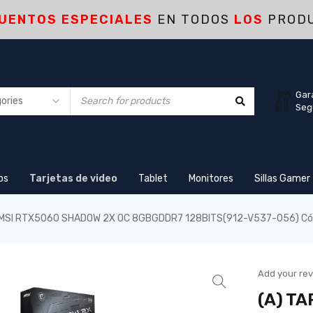
UENTOS ESPECIALES
EN TODOS
LOS
PROD
Gar
Seg
ps
Tarjetas de video
Tablet
Monitores
Sillas Gamer
O MSI RTX5060 SHADOW 2X OC 8GBGDDR7 128BITS(912-V537-056) Có
Add your re
(A) TA