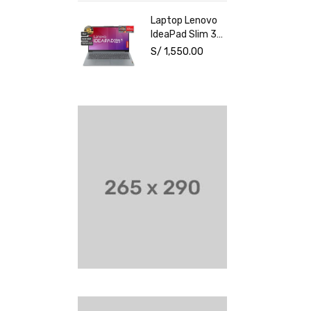
NVIDIA RTX
Laptop Lenovo
3050 6GB 15.6"
IdeaPad Slim 3
FHD Windows 11
15AMN8 15.6"
S/
1,550.00
AMD Ryzen 3
7320U 8GB
512GB SSD