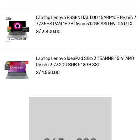
Laptop Lenovo ESSENTIAL LOQ 15ARP10E Ryzen 7
7735HS RAM 16GB Disco 512GB SSD NVIDIA RTX
3050 6GB 15.6" FHD Windows 11
S/
3,400.00
Laptop Lenovo IdeaPad Slim 3 15AMN8 15.6" AMD
Ryzen 3 7320U 8GB 512GB SSD
S/
1,550.00