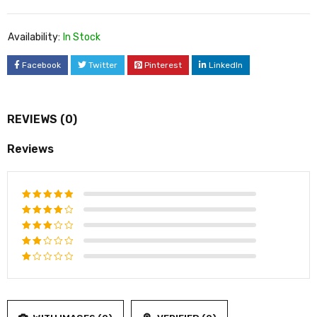
Availability:
In Stock
Facebook
Twitter
Pinterest
LinkedIn
REVIEWS (0)
Reviews
Rated
5
out of 5
Rated
4
out
Rated
of 5
3
out
Rated
of 5
2
Rated
out
1
of
out
5
of