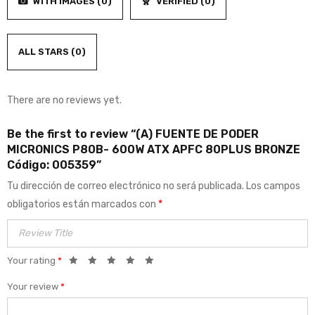
WITH IMAGES (
0
)
VERIFIED (
0
)
5
ALL STARS (
0
)
There are no reviews yet.
Be the first to review “(A) FUENTE DE PODER
MICRONICS P80B- 600W ATX APFC 80PLUS BRONZE
Código: 005359”
Tu dirección de correo electrónico no será publicada.
Los campos
obligatorios están marcados con
*
Your rating
*
Your review
*