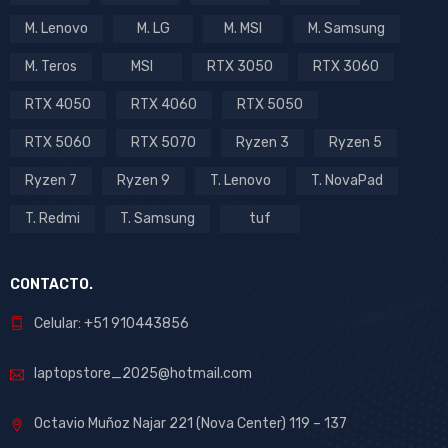
M. Lenovo
M. LG
M. MSI
M. Samsung
M. Teros
MSI
RTX 3050
RTX 3060
RTX 4050
RTX 4060
RTX 5050
RTX 5060
RTX 5070
Ryzen 3
Ryzen 5
Ryzen 7
Ryzen 9
T. Lenovo
T. NovaPad
T. Redmi
T. Samsung
tuf
CONTACTO.
Celular: +51 910443856
laptopstore_2025@hotmail.com
Octavio Muñoz Najar 221 (Nova Center) 119 – 137