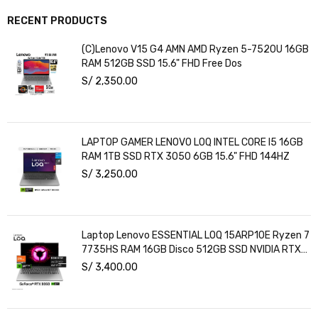
RECENT PRODUCTS
(C)Lenovo V15 G4 AMN AMD Ryzen 5-7520U 16GB
RAM 512GB SSD 15.6" FHD Free Dos
S/
2,350.00
LAPTOP GAMER LENOVO LOQ INTEL CORE I5 16GB
RAM 1TB SSD RTX 3050 6GB 15.6" FHD 144HZ
S/
3,250.00
Laptop Lenovo ESSENTIAL LOQ 15ARP10E Ryzen 7
7735HS RAM 16GB Disco 512GB SSD NVIDIA RTX
3050 6GB 15.6" FHD Windows 11
S/
3,400.00