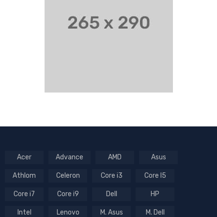
Acer
Advance
AMD
Asus
Athlom
Celeron
Core i3
Core I5
Core i7
Core i9
Dell
HP
Intel
Lenovo
M. Asus
M. Dell