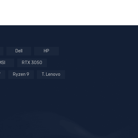
Dell
HP
MSI
RTX 3050
7
Ryzen 9
T. Lenovo