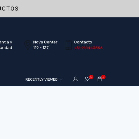
UCTOS
antia y
Nova Center
Contacto
uridad
119 - 137
+51 910443856
0
0
RECENTLY VIEWED