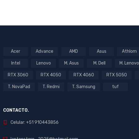
Acer
Advance
AMD
Asus
Athlom
Intel
Lenovo
M. Asus
M. Dell
M. Lenovo
RTX 3060
RTX 4050
RTX 4060
RTX 5050
T. NovaPad
T. Redmi
T. Samsung
tuf
CONTACTO.
Celular: +51 910443856