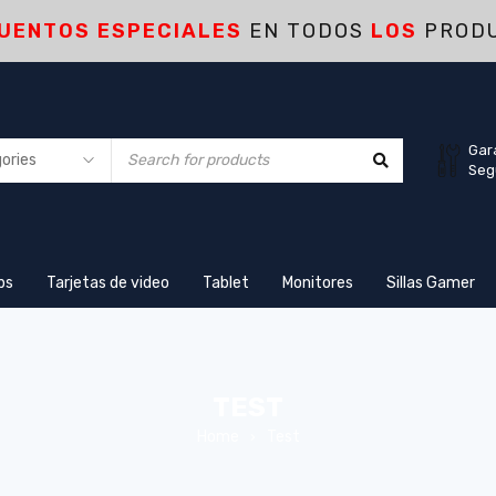
UENTOS ESPECIALES
EN TODOS
LOS
PROD
Gar
Seg
ps
Tarjetas de video
Tablet
Monitores
Sillas Gamer
TEST
Home
Test
›