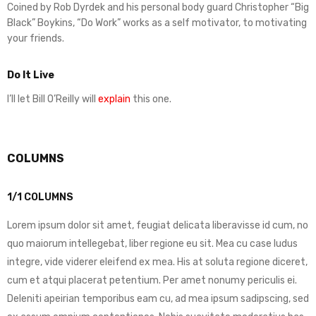
Coined by Rob Dyrdek and his personal body guard Christopher “Big
Black” Boykins, “Do Work” works as a self motivator, to motivating
your friends.
Do It Live
I’ll let Bill O’Reilly will
explain
this one.
COLUMNS
1/1 COLUMNS
Lorem ipsum dolor sit amet, feugiat delicata liberavisse id cum, no
quo maiorum intellegebat, liber regione eu sit. Mea cu case ludus
integre, vide viderer eleifend ex mea. His at soluta regione diceret,
cum et atqui placerat petentium. Per amet nonumy periculis ei.
Deleniti apeirian temporibus eam cu, ad mea ipsum sadipscing, sed