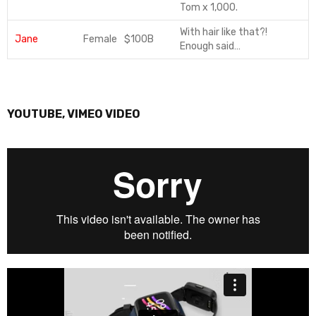
Tom x 1,000.
With hair like that?!
Jane
Female
$100B
Enough said…
YOUTUBE, VIMEO VIDEO