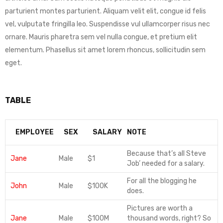
parturient montes parturient. Aliquam velit elit, congue id felis
vel, vulputate fringilla leo. Suspendisse vul ullamcorper risus nec
ornare. Mauris pharetra sem vel nulla congue, et pretium elit
elementum. Phasellus sit amet lorem rhoncus, sollicitudin sem
eget.
TABLE
EMPLOYEE
SEX
SALARY
NOTE
Because that’s all Steve
Jane
Male
$1
Job’ needed for a salary.
For all the blogging he
John
Male
$100K
does.
Pictures are worth a
Jane
Male
$100M
thousand words, right? So