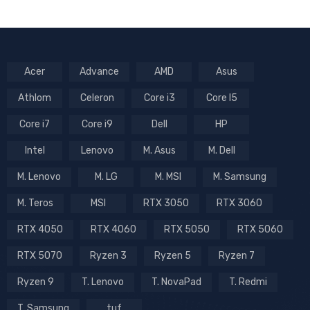
Acer
Advance
AMD
Asus
Athlom
Celeron
Core i3
Core I5
Core i7
Core i9
Dell
HP
Intel
Lenovo
M. Asus
M. Dell
M. Lenovo
M. LG
M. MSI
M. Samsung
M. Teros
MSI
RTX 3050
RTX 3060
RTX 4050
RTX 4060
RTX 5050
RTX 5060
RTX 5070
Ryzen 3
Ryzen 5
Ryzen 7
Ryzen 9
T. Lenovo
T. NovaPad
T. Redmi
T. Samsung
tuf