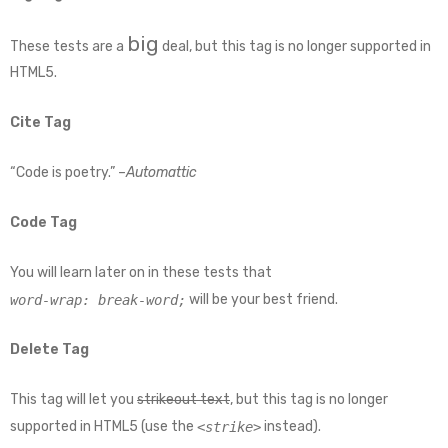
big
These tests are a
deal, but this tag is no longer supported in
HTML5.
Cite Tag
“Code is poetry.” –
Automattic
Code Tag
You will learn later on in these tests that
will be your best friend.
word-wrap: break-word;
Delete Tag
This tag will let you
strikeout text
, but this tag is no longer
supported in HTML5 (use the
instead).
<strike>