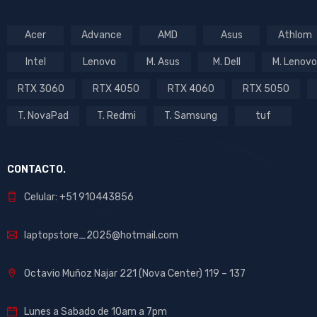
Acer
Advance
AMD
Asus
Athlom
Intel
Lenovo
M. Asus
M. Dell
M. Lenovo
RTX 3060
RTX 4050
RTX 4060
RTX 5050
T. NovaPad
T. Redmi
T. Samsung
tuf
CONTACTO.
Celular: +51 910443856
laptopstore_2025@hotmail.com
Octavio Muñoz Najar 221 (Nova Center) 119 – 137
Lunes a Sabado de 10am a 7pm