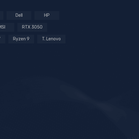
Dell
HP
MSI
RTX 3050
7
Ryzen 9
T. Lenovo