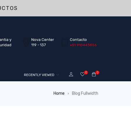
UCTOS
antia y
Nova Center
Contacto
uridad
119 - 137
+51 910443856
0
0
RECENTLY VIEWED
Home
Blog Fullwidth
›